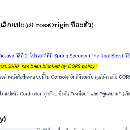
เลิกแปะ @CrossOrigin ทีละตัว)
fig.java
วิธีที่ 2: โปรเจกต์ที่มี Spring Security (The Real Boss)
วิ
alhost:3000' has been blocked by CORS policy"
ตัวหนังสือสีแดงแบบนี้ใน Console ยินดีด้วยครับ คุณได้เจอกับ
CORS
ปแปะหัว Controller ทุกตัว... ซึ่งมัน
"เหนื่อย"
และ
"ดูแลยาก"
(เกิ
ty)