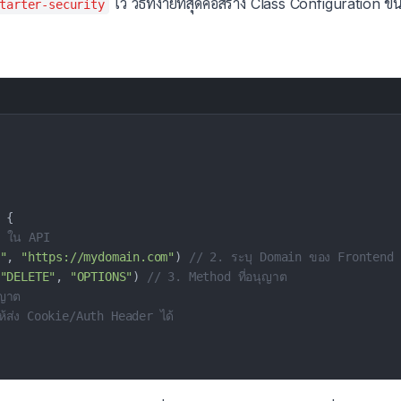
ไว้ วิธีที่ง่ายที่สุดคือสร้าง Class Configuration
tarter-security
{
h ใน API
"
,
"https://mydomain.com"
)
// 2. ระบุ Domain ของ Frontend 
"DELETE"
,
"OPTIONS"
)
// 3. Method ที่อนุญาต
ุญาต
้ส่ง Cookie/Auth Header ได้