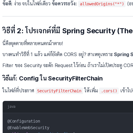
ข้อดี:
ง่าย จบในไฟล์เดียว
ข้อควรระวัง:
(อน
allowedOrigins("*")
วิธีที่ 2: โปรเจกต์ที่มี Spring Security (T
นี่คือจุดตายที่หลายคนตกม้าตาย!
บางคนทำวิธีที่ 1 แล้ว แต่ก็ยังติด CORS อยู่? สาเหตุเพราะ
Spring 
Filter ของ Security จะดัก Request ไว้ก่อน ถ้าเราไม่เปิดประตู CORS
วิธีแก้: Config ใน SecurityFilterChain
ในไฟล์ที่ประกาศ
ให้เพิ่ม
เข้าไปดั
SecurityFilterChain
.cors()
java
@Configuration
@EnableWebSecurity