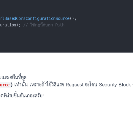
rlBasedCorsConfigurationSource
(
)
;
uration
)
;
// ใช้กฎนี้กับทุก Path
ยและคลีนที่สุด
)
เท่านั้น เพราะถ้าใช้วิธีแรก Request จะโดน Security Block ต
ource
ตที่ง่ายขึ้นกันเถอะครับ!