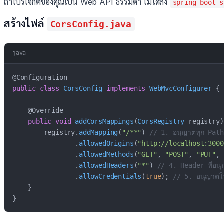
ถ้าโปรเจกต์ของคุณเป็น Web API ธรรมดา ไม่ได้ลง
spring-boot-s
สร้างไฟล์
CorsConfig.java
java
@Configuration
public
class
CorsConfig
implements
WebMvcConfigurer
{
@Override
public
void
addCorsMappings
(
CorsRegistry
 registry
)
        registry
.
addMapping
(
"/**"
)
// 1. อนุญาตทุก Pat
.
allowedOrigins
(
"http://localhost:3000
.
allowedMethods
(
"GET"
,
"POST"
,
"PUT"
,
.
allowedHeaders
(
"*"
)
// 4. Header ที่อน
.
allowCredentials
(
true
)
;
// 5. อนุญาตให
}
}