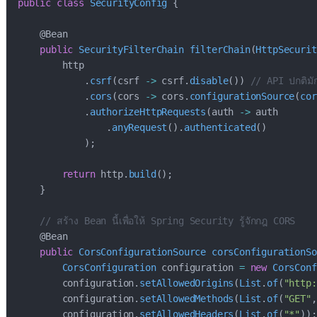
public
class
SecurityConfig
{
@Bean
public
SecurityFilterChain
filterChain
(
HttpSecurit
        http

.
csrf
(
csrf 
->
 csrf
.
disable
(
)
)
// API ปกติมั
.
cors
(
cors 
->
 cors
.
configurationSource
(
cor
.
authorizeHttpRequests
(
auth 
->
 auth

.
anyRequest
(
)
.
authenticated
(
)
)
;
return
 http
.
build
(
)
;
}
// สร้าง Bean นี้เพื่อให้ Spring Security รู้จักกฎ CORS
@Bean
public
CorsConfigurationSource
corsConfigurationSo
CorsConfiguration
 configuration 
=
new
CorsConf
        configuration
.
setAllowedOrigins
(
List
.
of
(
"http:
        configuration
.
setAllowedMethods
(
List
.
of
(
"GET"
,
        configuration
.
setAllowedHeaders
(
List
.
of
(
"*"
)
)
;