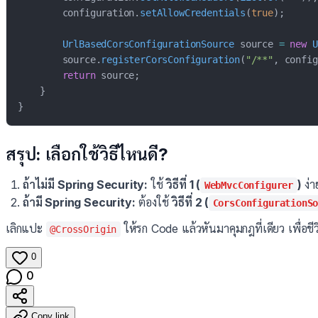
        configuration
.
setAllowCredentials
(
true
)
;
UrlBasedCorsConfigurationSource
 source 
=
new
U
        source
.
registerCorsConfiguration
(
"/**"
,
 config
return
 source
;
}
}
สรุป: เลือกใช้วิธีไหนดี?
ถ้าไม่มี Spring Security:
ใช้
วิธีที่ 1 (
)
ง่า
WebMvcConfigurer
ถ้ามี Spring Security:
ต้องใช้
วิธีที่ 2 (
CorsConfigurationS
เลิกแปะ
ให้รก Code แล้วหันมาคุมกฎที่เดียว เพื่อชีวิ
@CrossOrigin
0
0
Copy link