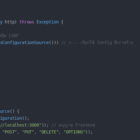
y
 http
)
throws
Exception
{
กปิด CSRF
sConfigurationSource
(
)
)
)
// <--- เรียกใช้ Config ที่เราสร้าง
urce
(
)
{
iguration
(
)
;
//localhost:3000"
)
)
;
// อนุญาต Frontend
"POST"
,
"PUT"
,
"DELETE"
,
"OPTIONS"
)
)
;