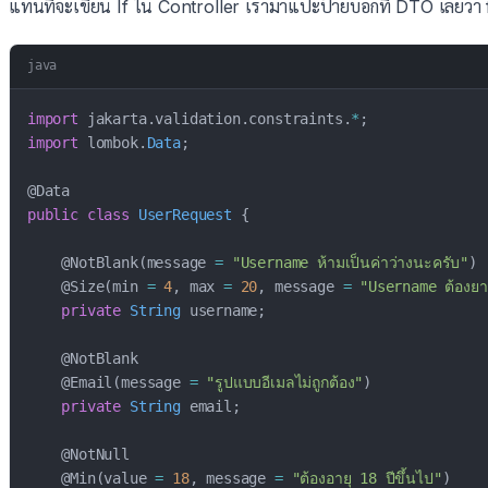
แทนที่จะเขียน If ใน Controller เรามาแปะป้ายบอกที่ DTO เลยว่า f
java
import
jakarta
.
validation
.
constraints
.
*
;
import
lombok
.
Data
;
@Data
public
class
UserRequest
{
@NotBlank
(
message 
=
"Username ห้ามเป็นค่าว่างนะครับ"
)
@Size
(
min 
=
4
,
 max 
=
20
,
 message 
=
"Username ต้องยา
private
String
 username
;
@NotBlank
@Email
(
message 
=
"รูปแบบอีเมลไม่ถูกต้อง"
)
private
String
 email
;
@NotNull
@Min
(
value 
=
18
,
 message 
=
"ต้องอายุ 18 ปีขึ้นไป"
)