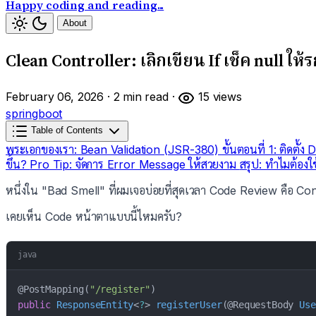
Happy coding and reading...
About
Clean Controller: เลิกเขียน If เช็ค null ให
February 06, 2026
·
2 min read
·
15 views
springboot
Table of Contents
พระเอกของเรา: Bean Validation (JSR-380)
ขั้นตอนที่ 1: ติดตั
ขึ้น?
Pro Tip: จัดการ Error Message ให้สวยงาม
สรุป: ทำไมต้องใ
หนึ่งใน "Bad Smell" ที่ผมเจอบ่อยที่สุดเวลา Code Review คือ Cont
เคยเห็น Code หน้าตาแบบนี้ไหมครับ?
java
@PostMapping
(
"/register"
)
public
ResponseEntity
<
?
>
registerUser
(
@RequestBody
Use