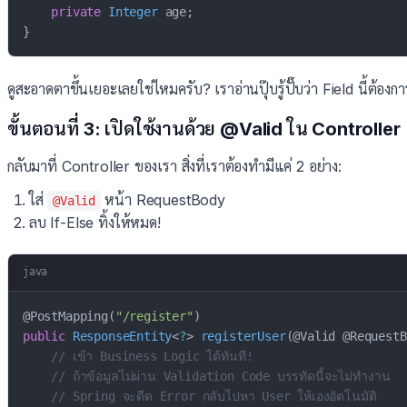
private
Integer
 age
;
}
ดูสะอาดตาขึ้นเยอะเลยใช่ไหมครับ? เราอ่านปุ๊บรู้ปั๊บว่า Field นี้ต้อ
ขั้นตอนที่ 3: เปิดใช้งานด้วย @Valid ใน Controller
กลับมาที่ Controller ของเรา สิ่งที่เราต้องทำมีแค่ 2 อย่าง:
ใส่
หน้า RequestBody
@Valid
ลบ If-Else ทิ้งให้หมด!
java
@PostMapping
(
"/register"
)
public
ResponseEntity
<
?
>
registerUser
(
@Valid
@RequestB
// เข้า Business Logic ได้ทันที! 
// ถ้าข้อมูลไม่ผ่าน Validation Code บรรทัดนี้จะไม่ทำงาน
// Spring จะดีด Error กลับไปหา User ให้เองอัตโนมัติ