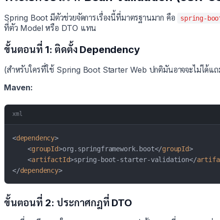
Spring Boot มีตัวช่วยจัดการเรื่องนี้ที่มาตรฐานมาก คือ
spring-boo
ที่ตัว Model หรือ DTO แทน
ขั้นตอนที่ 1: ติดตั้ง Dependency
(สำหรับใครที่ใช้ Spring Boot Starter Web ปกติมันอาจจะไม่ได้แถมม
Maven:
xml
<
dependency
>
<
groupId
>
org.springframework.boot
</
groupId
>
<
artifactId
>
spring-boot-starter-validation
</
artifa
</
dependency
>
ขั้นตอนที่ 2: ประกาศกฎที่ DTO