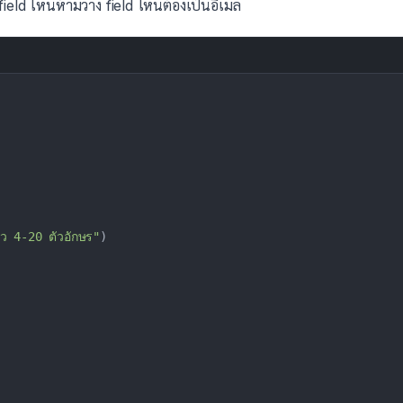
ield ไหนห้ามว่าง field ไหนต้องเป็นอีเมล
ว 4-20 ตัวอักษร"
)