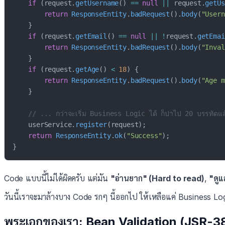
if
(
request
.
getUsername
(
)
==
null
||
 request
.
getUs
return
ResponseEntity
.
badRequest
(
)
.
body
(
"Usern
}
if
(
request
.
getEmail
(
)
==
null
||
!
request
.
getEmai
return
ResponseEntity
.
badRequest
(
)
.
body
(
"Inval
}
if
(
request
.
getAge
(
)
<
18
)
{
return
ResponseEntity
.
badRequest
(
)
.
body
(
"Age m
}
// ... กว่าจะเริ่ม Business Logic ได้ ก็ปาไป 20 บรรทัดแ
    userService
.
register
(
request
)
;
return
ResponseEntity
.
ok
(
"Success"
)
;
}
Code แบบนี้ไม่ได้ผิดครับ แต่มัน
"อ่านยาก" (Hard to read)
,
"ดูแ
วันนี้เราจะมาล้างบาง Code รกๆ นี้ออกไป ให้เหลือแค่ Business Log
พระเอกของเรา: Bean Validation (JSR-3