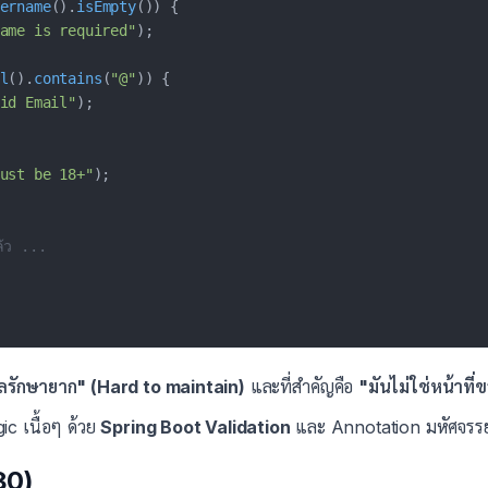
ername
(
)
.
isEmpty
(
)
)
{
ame is required"
)
;
l
(
)
.
contains
(
"@"
)
)
{
id Email"
)
;
ust be 18+"
)
;
ล้ว ...
ลรักษายาก" (Hard to maintain)
และที่สำคัญคือ
"มันไม่ใช่หน้าที
ic เนื้อๆ ด้วย
Spring Boot Validation
และ Annotation มหัศจรรย์ที
80)